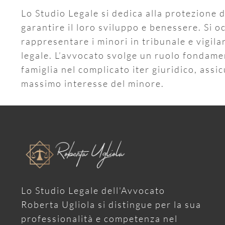
Lo Studio Legale si dedica alla protezione de
garantire il loro sviluppo e benessere. Si o
rappresentare i minori in tribunale e vigilare
legale. L’avvocato svolge un ruolo fondame
famiglia nel complicato iter giuridico, assi
massimo interesse del minore.
Lo Studio Legale dell'Avvocato
Roberta Ugliola si distingue per la sua
professionalità e competenza nel