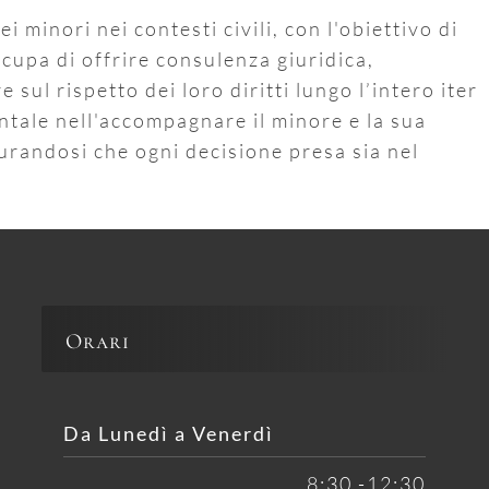
i minori nei contesti civili, con l'obiettivo di
ccupa di offrire consulenza giuridica,
 sul rispetto dei loro diritti lungo l’intero iter
ntale nell'accompagnare il minore e la sua
curandosi che ogni decisione presa sia nel
Orari
Da Lunedì a Venerdì
8:30 -12:30