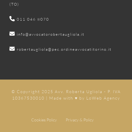
(TO)
011 046 8070
info@avvocatorobertaugliola.it
robertaugliola@pec.ordineavvocatitorino.it
© Copyright 2025 Avv. Roberta Ugliola - P. IVA
10367530010 | Made with ♥ by
LoWeb Agency
Cookies Policy
Privacy & Policy