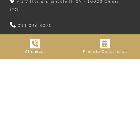
Via Vittorio Emanuele II, 29 - 10023 Chieri
(TO)
011 046 8070
info@avvocatorobertaugliola.it
Chiamaci
Prenota Consulenza
robertaugliola@pec.ordineavvocatitorino.it
© Copyright 2025 Avv. Roberta Ugliola - P. IVA
10367530010 | Made with ♥ by
LoWeb Agency
Cookies Policy
Privacy & Policy