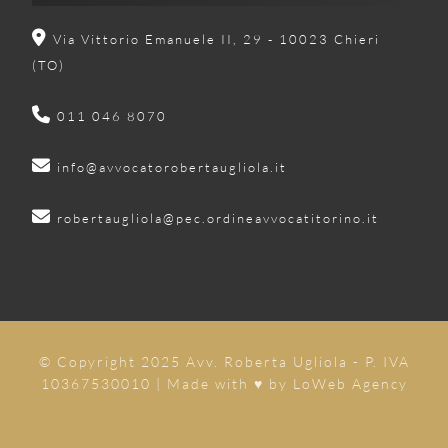
Via Vittorio Emanuele II, 29 - 10023 Chieri
(TO)
011 046 8070
info@avvocatorobertaugliola.it
robertaugliola@pec.ordineavvocatitorino.it
© Copyright 2025 Avv. Roberta Ugliola - P. IVA
10367530010 | Made with ♥ by
LoWeb Agency